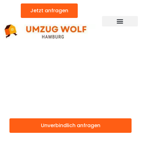
Zum
Jetzt anfragen
Inhalt
springen
Günstiger Gibraltar Umzug
Umzug
Hamburg
Gibraltar
Unverbindlich anfragen