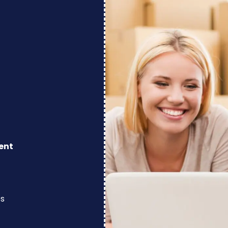
ent
os