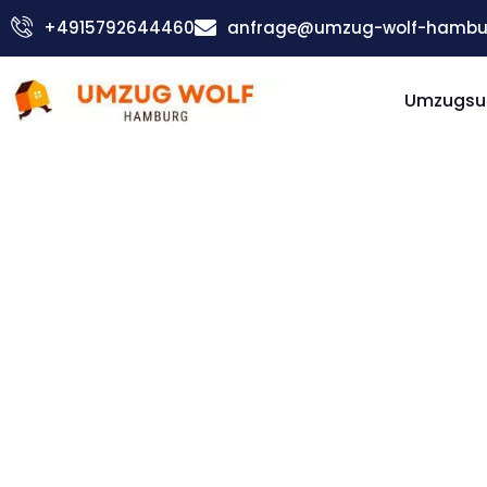
Zum
+4915792644460
anfrage@umzug-wolf-hambu
Inhalt
springen
Umzugsu
Günstiger Triesen Umzug
Umzug
Hambur