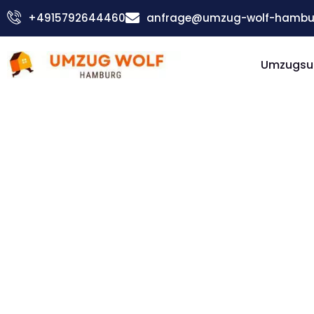
Zum
+4915792644460
anfrage@umzug-wolf-hambu
Inhalt
springen
Umzugsu
Günstiger Vaduz Umzug
Umzug
Hamburg