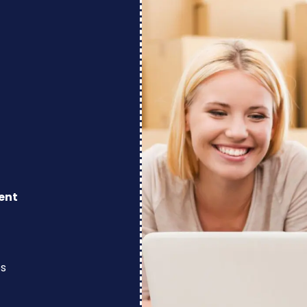
ent
os