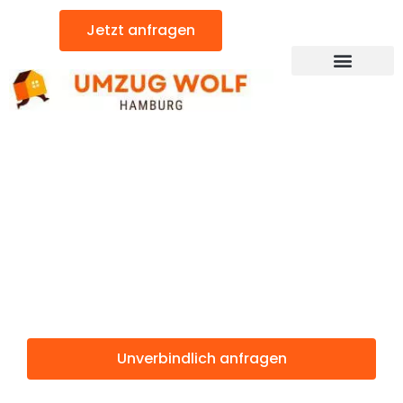
Zum
Jetzt anfragen
Inhalt
springen
Günstiger Vila Nova de Gaia Umzug
Umzug
Hamburg Vila
Nova de Gaia
Unverbindlich anfragen