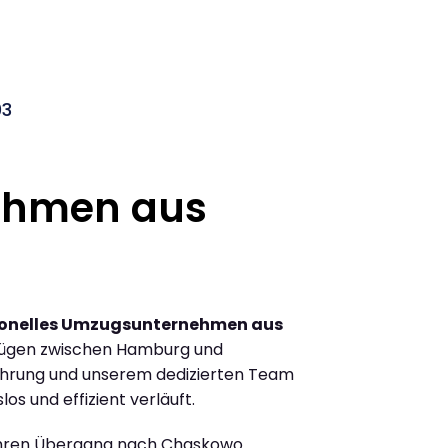
03
ehmen aus
ionelles Umzugsunternehmen aus
zügen zwischen Hamburg und
ahrung und unserem dedizierten Team
los und effizient verläuft.
Ihren Übergang nach Chaskowo