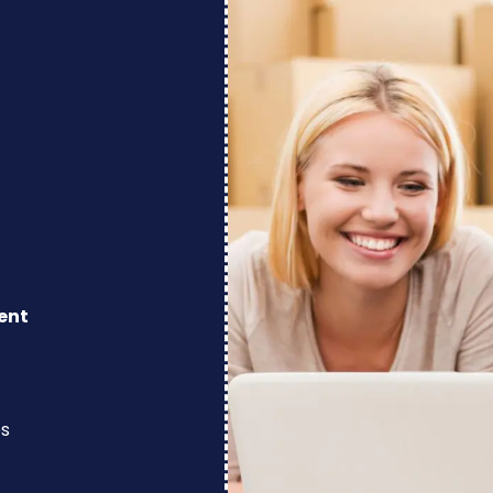
ent
os