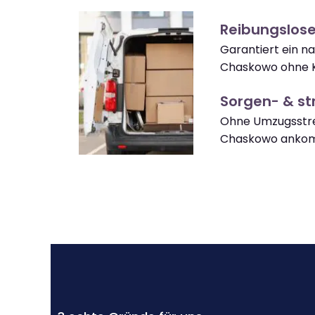
Reibungslos
Garantiert ein 
Chaskowo ohne K
Sorgen- & str
Ohne Umzugsstre
Chaskowo anko