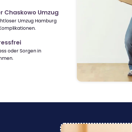
er Chaskowo Umzug
nahtloser Umzug Hamburg
omplikationen.
essfrei
ss oder Sorgen in
mmen.