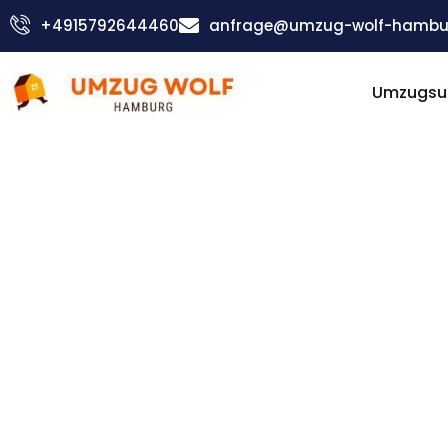
Zum
+4915792644460
anfrage@umzug-wolf-hambu
Inhalt
springen
Umzugsu
Günstiger Chaskowo Umzug
Umzug
Hambur