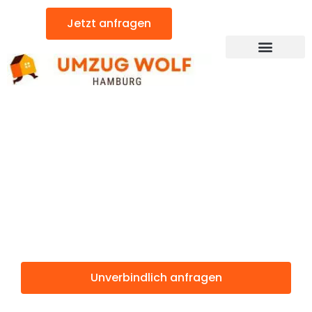
Zum
Jetzt anfragen
Inhalt
springen
Günstiger Vantaa Umzug
Umzug
Hamburg
Vantaa
Unverbindlich anfragen