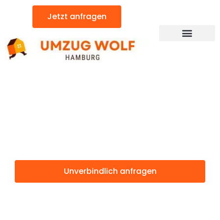
Zum
Jetzt anfragen
Inhalt
springen
Günstiger Metz Umzug
Umzug
Hamburg Metz
Unverbindlich anfragen
Weitere Informationen