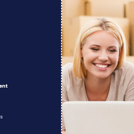
ent
os