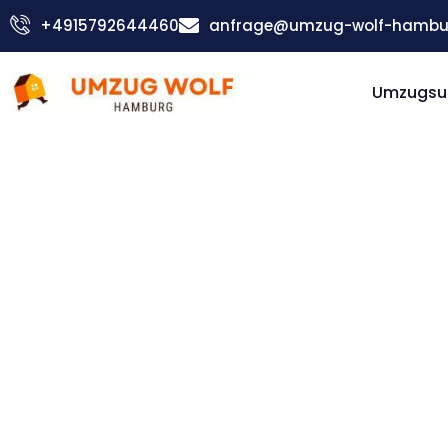
Zum
+4915792644460
anfrage@umzug-wolf-hambu
Inhalt
springen
Umzugsu
Günstiger Brežice Umzug
Umzug
Hambur