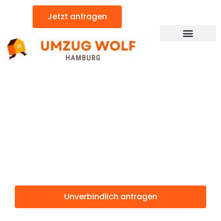
Zum
Jetzt anfragen
Inhalt
springen
Günstiger Ungarn Umzug
Umzug
Hamburg
Ungarn
Unverbindlich anfragen