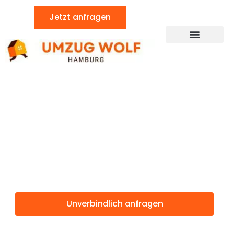
Zum
Jetzt anfragen
Inhalt
springen
Günstiger Budapest Umzug
Umzug
Hamburg
Budapest
Unverbindlich anfragen