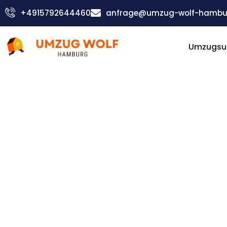
Zum
+4915792644460
anfrage@umzug-wolf-hambu
Inhalt
springen
Umzugsu
Günstiger Brügge Umzug
Umzug
Hambur