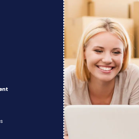
ent
os