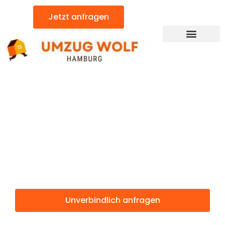
Zum
Jetzt anfragen
Inhalt
springen
Günstiger Brüssel Umzug
Umzug
Hamburg
Brüssel
Unverbindlich anfragen