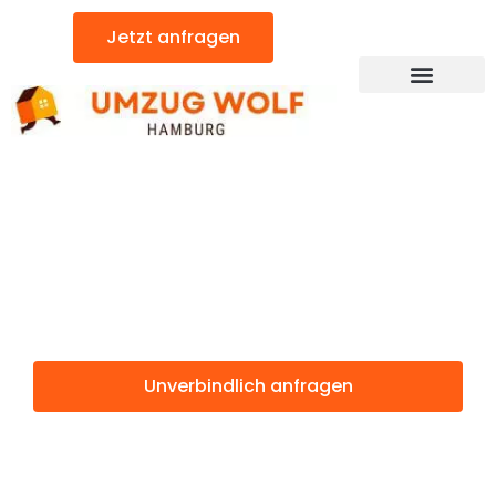
Zum
Jetzt anfragen
Inhalt
springen
Günstiger Koge Umzug
Umzug
Hamburg Koge
Unverbindlich anfragen
Weitere Informationen