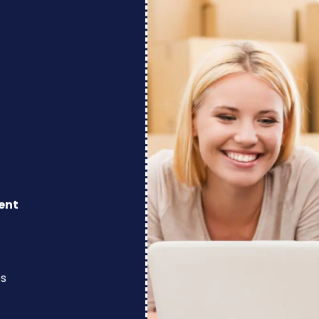
ent
os