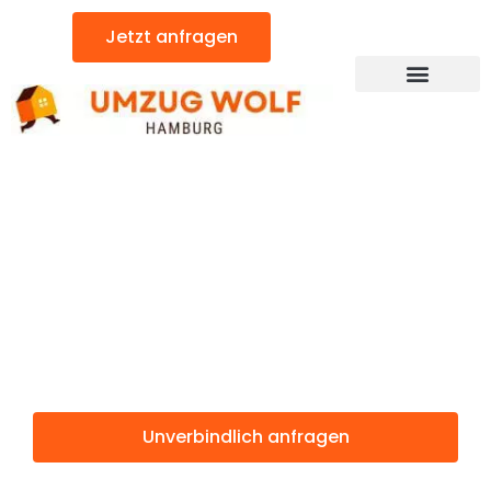
Zum
Jetzt anfragen
Inhalt
springen
Günstiger Patras Umzug
Umzug
Hamburg
Patras
Unverbindlich anfragen