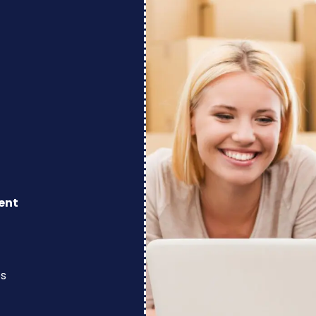
ent
os