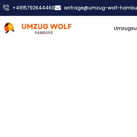
Zum
+4915792644460
anfrage@umzug-wolf-hambu
Inhalt
springen
Umzugsu
Günstiger Thessaloniki Umzug
Umzug
Hambur