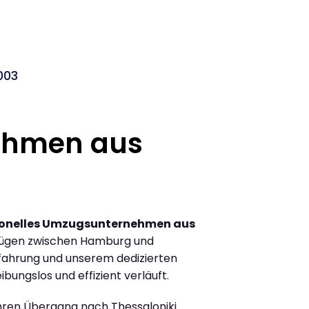
003
ehmen aus
ionelles Umzugsunternehmen aus
zügen zwischen Hamburg und
rfahrung und unserem dedizierten
ibungslos und effizient verläuft.
Ihren Übergang nach Thessaloniki