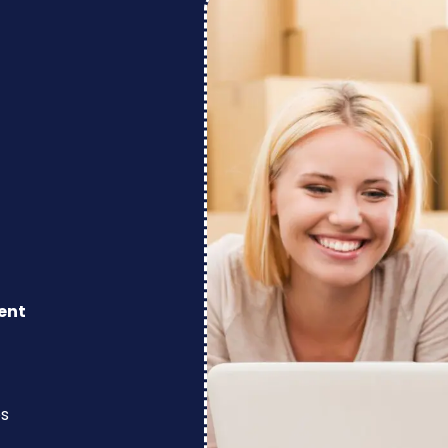
ent
os