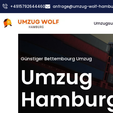
Zum
+4915792644460
anfrage@umzug-wolf-hambu
Inhalt
springen
Umzugsu
Günstiger Bettembourg Umzug
Umzug
Hambur