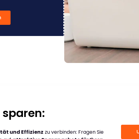
n
 sparen:
tät und Effizienz
zu verbinden: Fragen Sie