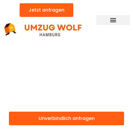
Zum
Jetzt anfragen
Inhalt
springen
Günstiger Petange Umzug
Umzug
Hamburg
Petange
Unverbindlich anfragen