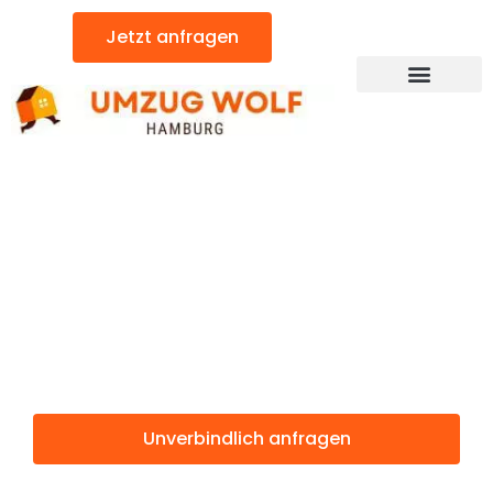
Zum
Jetzt anfragen
Inhalt
springen
Günstiger Gdynia Umzug
Umzug
Hamburg
Gdynia
Unverbindlich anfragen