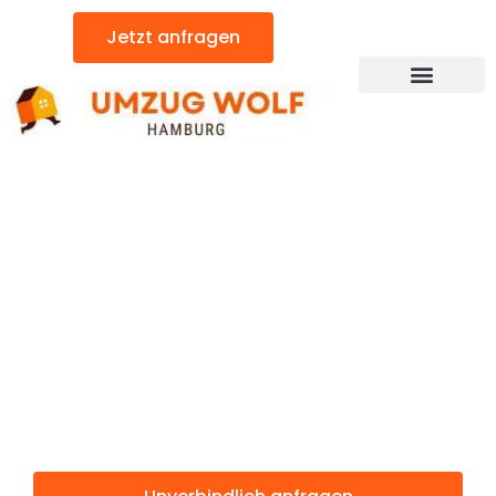
Zum
Jetzt anfragen
Inhalt
springen
Günstiger Gorzów Wielkopolski Umzug
Umzug
Hamburg
Gorzów
Wielkopolski