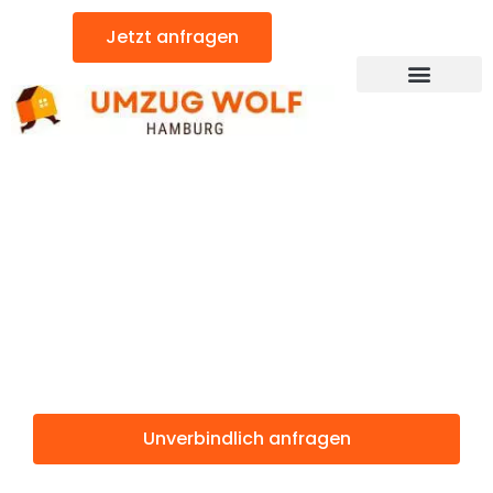
Zum
Jetzt anfragen
Inhalt
springen
Günstiger Amsterdam Umzug
Umzug
Hamburg
Amsterdam
Unverbindlich anfragen