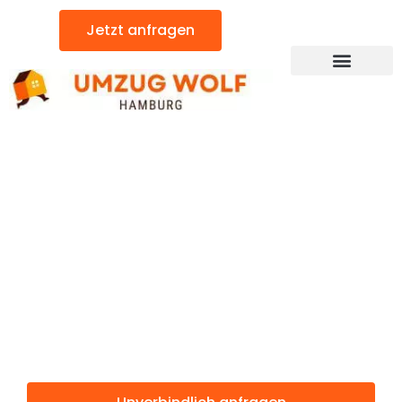
Zum
Jetzt anfragen
Inhalt
springen
Günstiger Heerlen-Kerkrade Umzug
Umzug
Hamburg
Heerlen-
Kerkrade