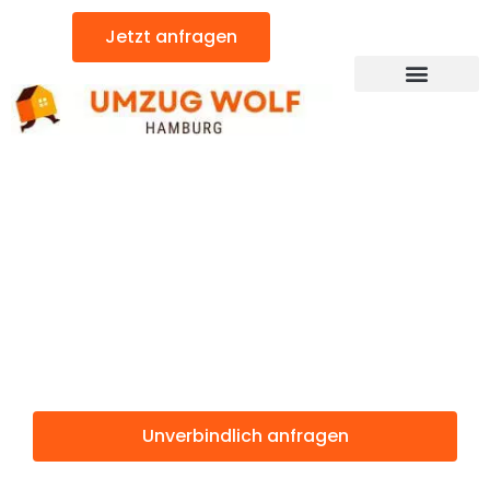
Zum
Jetzt anfragen
Inhalt
springen
Günstiger Haarlem Umzug
Umzug
Hamburg
Haarlem
Unverbindlich anfragen