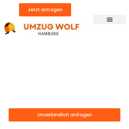
Zum
Jetzt anfragen
Inhalt
springen
Günstiger Bukarest Umzug
Umzug
Hamburg
Bukarest
Unverbindlich anfragen