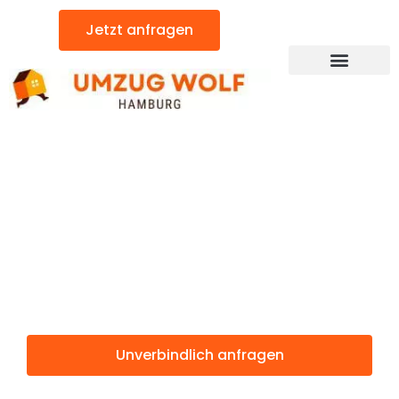
Zum
Jetzt anfragen
Inhalt
springen
Günstiger Piatra Neamt Umzug
Umzug
Hamburg Piatra
Neamt
Unverbindlich anfragen