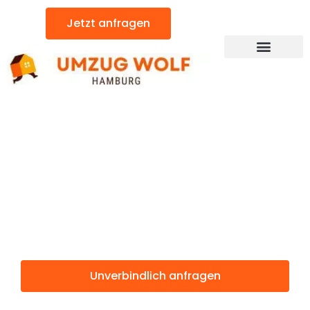
Zum
Jetzt anfragen
Inhalt
springen
Günstiger Karlsbad Umzug
Umzug
Hamburg
Karlsbad
Unverbindlich anfragen