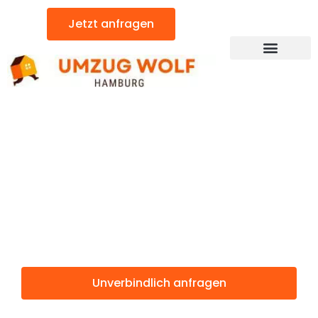
Zum
Jetzt anfragen
Inhalt
springen
Günstiger Olmütz Umzug
Umzug
Hamburg
Olmütz
Unverbindlich anfragen