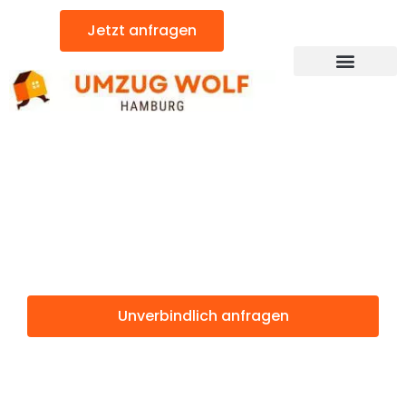
Zum
Jetzt anfragen
Inhalt
springen
Günstiger Pilsen Umzug
Umzug
Hamburg Pilsen
Unverbindlich anfragen
Weitere Informationen