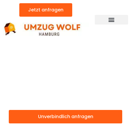
Zum
Jetzt anfragen
Inhalt
springen
Günstiger Heidelberg Umzug
Umzug
Hamburg
Heidelberg
Unverbindlich anfragen