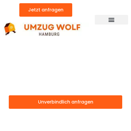
Zum
Jetzt anfragen
Inhalt
springen
Günstiger Kiel Umzug
Umzug
Hamburg Kiel
Unverbindlich anfragen
Weitere Informationen