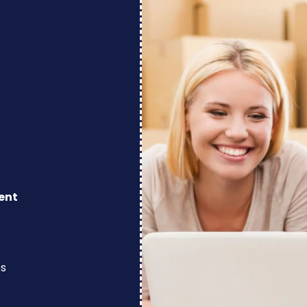
ent
os