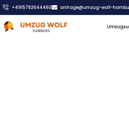
Zum
+4915792644460
anfrage@umzug-wolf-hambu
Inhalt
springen
Umzugsu
Günstiger Lübeck Umzug
Umzug
Hambur