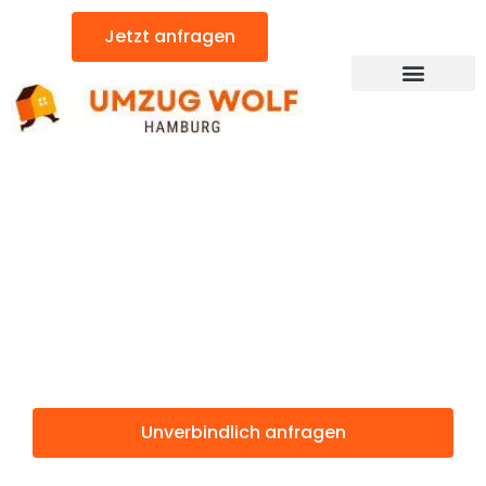
Zum
Jetzt anfragen
Inhalt
springen
Günstiger Pforzheim Umzug
Umzug
Hamburg
Pforzheim
Unverbindlich anfragen