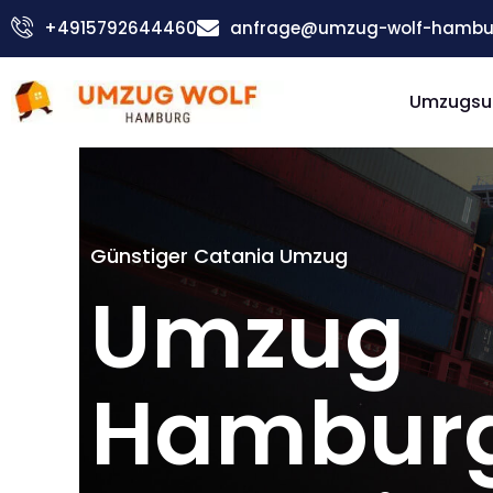
Zum
+4915792644460
anfrage@umzug-wolf-hambu
Inhalt
springen
Umzugsu
Günstiger Catania Umzug
Umzug
Hambur