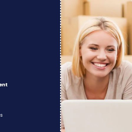
ent
os