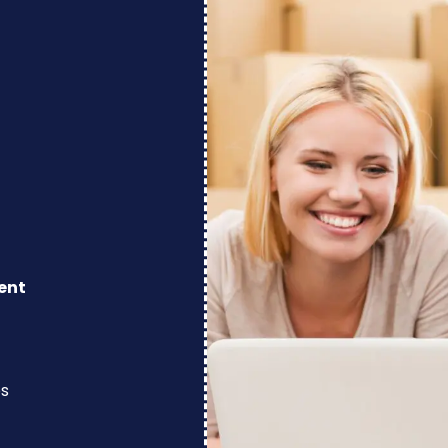
ent
os