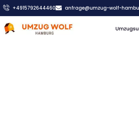
Zum
+4915792644460
anfrage@umzug-wolf-hambu
Inhalt
springen
Umzugsu
Günstiger Palermo Umzug
Umzug
Hambur