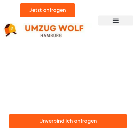
Zum
Jetzt anfragen
Inhalt
springen
Günstiger Florenz Umzug
Umzug
Hamburg
Florenz
Unverbindlich anfragen