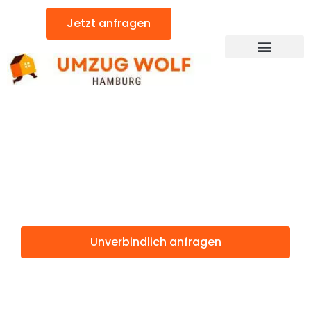
Zum
Jetzt anfragen
Inhalt
springen
Günstiger Forli Umzug
Umzug
Hamburg Forli
Unverbindlich anfragen
Weitere Informationen