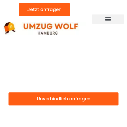
Zum
Jetzt anfragen
Inhalt
springen
Günstiger Graz Umzug
Umzug
Hamburg Graz
Unverbindlich anfragen
Weitere Informationen