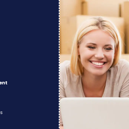
ent
os