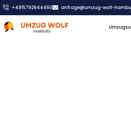
Zum
+4915792644460
anfrage@umzug-wolf-hambu
Inhalt
springen
Umzugsu
Günstiger Wolfsberg Umzug
Umzug
Hambur