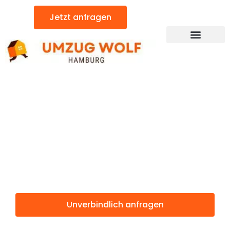
Zum
Jetzt anfragen
Inhalt
springen
Günstiger St. Pölten Umzug
Umzug
Hamburg St.
Pölten
Unverbindlich anfragen