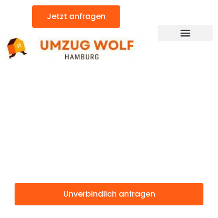
Zum
Jetzt anfragen
Inhalt
springen
Günstiger Klosterneuburg Umzug
Umzug
Hamburg
Klosterneuburg
Unverbindlich anfragen