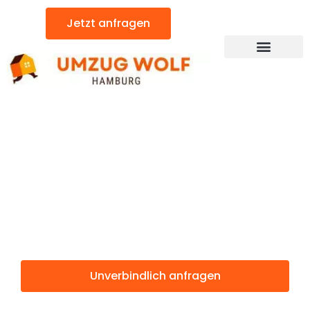
Zum
Jetzt anfragen
Inhalt
springen
Günstiger Bellinzona Umzug
Umzug
Hamburg
Bellinzona
Unverbindlich anfragen