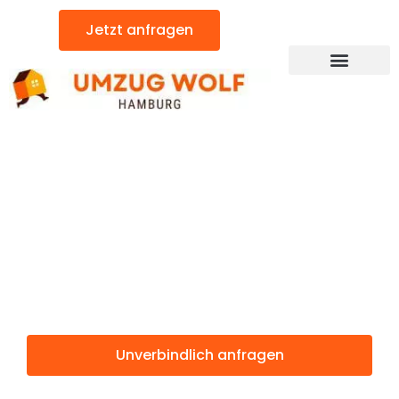
Zum
Jetzt anfragen
Inhalt
springen
Günstiger Lausanne Umzug
Umzug
Hamburg
Lausanne
Unverbindlich anfragen