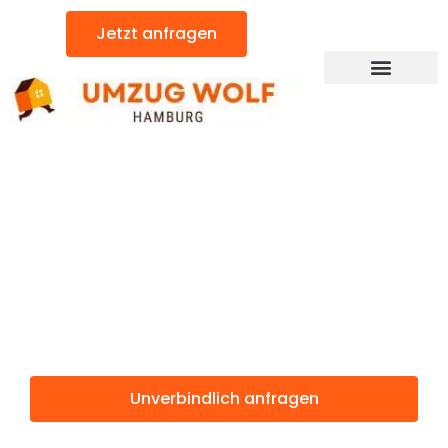
Zum
Jetzt anfragen
Inhalt
springen
Günstiger Dübendorf Umzug
Umzug
Hamburg
Dübendorf
Unverbindlich anfragen