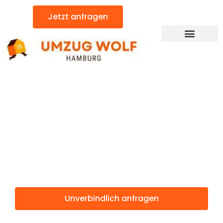
Zum
Jetzt anfragen
Inhalt
springen
Günstiger Riehen Umzug
Umzug
Hamburg
Riehen
Unverbindlich anfragen