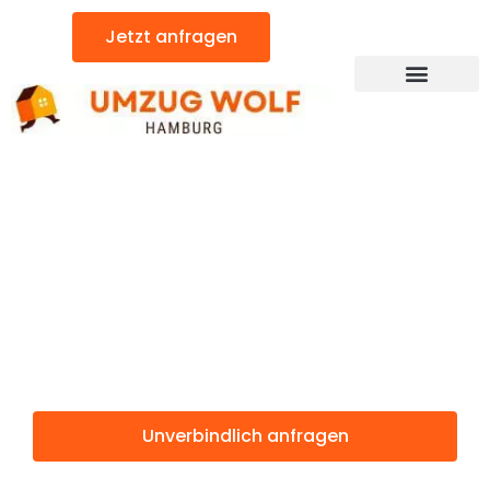
Zum
Jetzt anfragen
Inhalt
springen
Günstiger Burgos Umzug
Umzug
Hamburg
Burgos
Unverbindlich anfragen