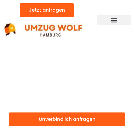
Zum
Jetzt anfragen
Inhalt
springen
Günstiger Sevilla Umzug
Umzug
Hamburg
Sevilla
Unverbindlich anfragen