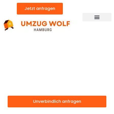
Zum
Jetzt anfragen
Inhalt
springen
Günstiger Dos Hermanas Umzug
Umzug
Hamburg Dos
Hermanas
Unverbindlich anfragen