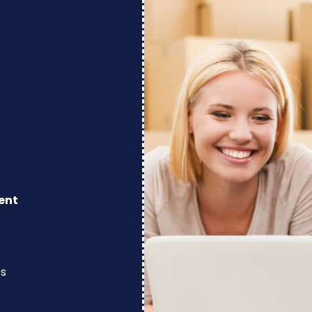
ent
os