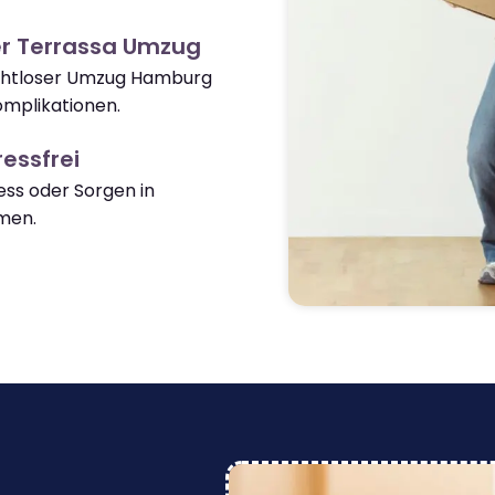
er Terrassa Umzug
nahtloser Umzug Hamburg
mplikationen.
essfrei
ss oder Sorgen in
men.