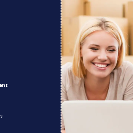
ent
os