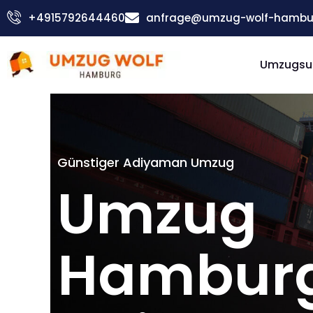
Zum
+4915792644460
anfrage@umzug-wolf-hambu
Inhalt
springen
Umzugsu
Günstiger Adiyaman Umzug
Umzug
Hambur