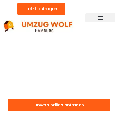
Zum
Jetzt anfragen
Inhalt
springen
Günstiger Tekirdag Umzug
Umzug
Hamburg
Tekirdag
Unverbindlich anfragen